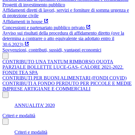
Progetti di investimento pubblico
Affidamenti diretti di lavori, servizi e forniture di somma urgenza e
di protezione civile
Affidamenti in house
Concessioni e partenariato pubblico privato
Avviso sui risultati della procedura di affidamento diretto (ove la
determina a contrarre o atto equivalente sia adottato entro il
30.6.2023)
Sovvenzioni, contributi, sussidi, vantaggi economici
CONTRIBUTO UNA TANTUM RIMBORSO QUOTA
PARZIALE BOLLETTE LUCE-GAS- CALORE 2021-2022.
FONDI TEA SPA
CONTRIBUTI PER BUONI ALIMENTARI (FONDI COVID)
CONTRIBUTI A FONDO PERDUTO PER PICCOLE E MEDIE
IMPRESE ARTIGIANE E COMMERCIALI
ANNUALITA’ 2020
Criteri e modalità
Criteri e modalità