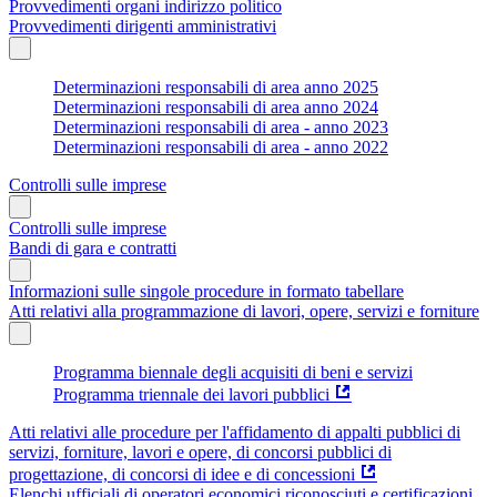
Provvedimenti organi indirizzo politico
Provvedimenti dirigenti amministrativi
Determinazioni responsabili di area anno 2025
Determinazioni responsabili di area anno 2024
Determinazioni responsabili di area - anno 2023
Determinazioni responsabili di area - anno 2022
Controlli sulle imprese
Controlli sulle imprese
Bandi di gara e contratti
Informazioni sulle singole procedure in formato tabellare
Atti relativi alla programmazione di lavori, opere, servizi e forniture
Programma biennale degli acquisiti di beni e servizi
Programma triennale dei lavori pubblici
Atti relativi alle procedure per l'affidamento di appalti pubblici di
servizi, forniture, lavori e opere, di concorsi pubblici di
progettazione, di concorsi di idee e di concessioni
Elenchi ufficiali di operatori economici riconosciuti e certificazioni