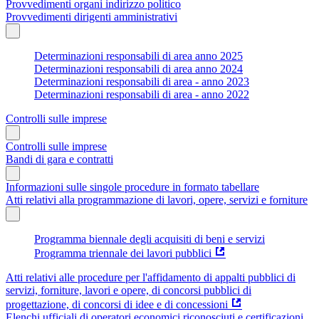
Provvedimenti organi indirizzo politico
Provvedimenti dirigenti amministrativi
Determinazioni responsabili di area anno 2025
Determinazioni responsabili di area anno 2024
Determinazioni responsabili di area - anno 2023
Determinazioni responsabili di area - anno 2022
Controlli sulle imprese
Controlli sulle imprese
Bandi di gara e contratti
Informazioni sulle singole procedure in formato tabellare
Atti relativi alla programmazione di lavori, opere, servizi e forniture
Programma biennale degli acquisiti di beni e servizi
Programma triennale dei lavori pubblici
Atti relativi alle procedure per l'affidamento di appalti pubblici di
servizi, forniture, lavori e opere, di concorsi pubblici di
progettazione, di concorsi di idee e di concessioni
Elenchi ufficiali di operatori economici riconosciuti e certificazioni