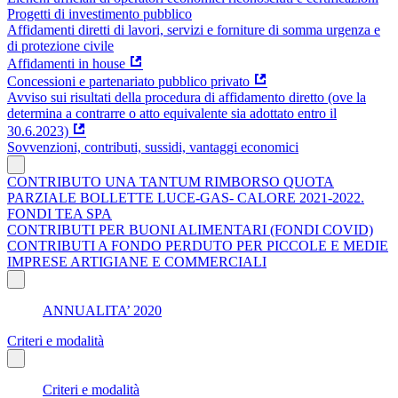
Progetti di investimento pubblico
Affidamenti diretti di lavori, servizi e forniture di somma urgenza e
di protezione civile
Affidamenti in house
Concessioni e partenariato pubblico privato
Avviso sui risultati della procedura di affidamento diretto (ove la
determina a contrarre o atto equivalente sia adottato entro il
30.6.2023)
Sovvenzioni, contributi, sussidi, vantaggi economici
CONTRIBUTO UNA TANTUM RIMBORSO QUOTA
PARZIALE BOLLETTE LUCE-GAS- CALORE 2021-2022.
FONDI TEA SPA
CONTRIBUTI PER BUONI ALIMENTARI (FONDI COVID)
CONTRIBUTI A FONDO PERDUTO PER PICCOLE E MEDIE
IMPRESE ARTIGIANE E COMMERCIALI
ANNUALITA’ 2020
Criteri e modalità
Criteri e modalità