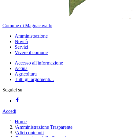
Comune di Magnacavallo
Amministrazione
Novità
Servizi
Vivere il comune
Accesso all'informazione
Acqua
Agricoltura
Tutti gli argomenti...
Seguici su
Accedi
Home
/
Amministrazione Trasparente
/
Altri contenuti